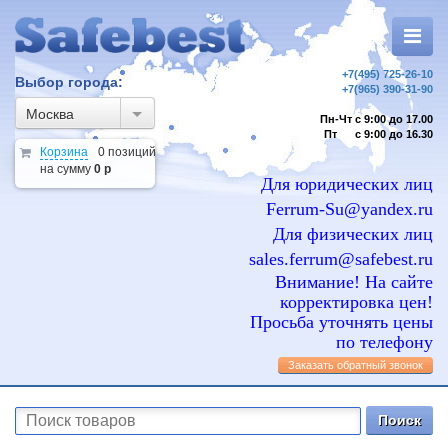
+7(495) 725-26-10
Выбор города:
+7(965) 390-31-90
Москва
Пн-Чт с 9:00 до 17.00
Пт с 9:00 до 16.30
Корзина
0 позиций
на сумму
0 р
Для юридических лиц
Ferrum-Su@yandex.ru
Для физических лиц
sales.ferrum@safebest.ru
Внимание! На сайте
корректировка цен!
Просьба уточнять цены
по телефону
Заказать обратный звонок