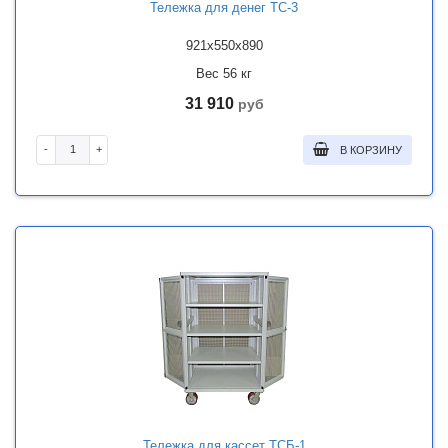
Тележка для денег ТС-3
921x550x890
Вес 56 кг
31 910
руб
-
+
В КОРЗИНУ
Тележка для кассет ТСБ-1