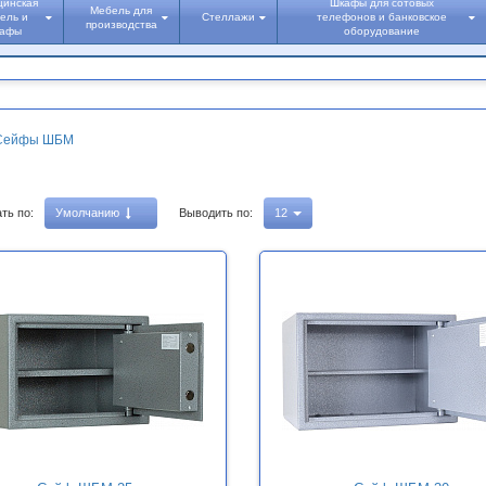
цинская
Шкафы для сотовых
Мебель для
ель и
Стеллажи
телефонов и банковское
производства
кафы
оборудование
Сейфы ШБМ
ть по:
Умолчанию
Выводить по:
12