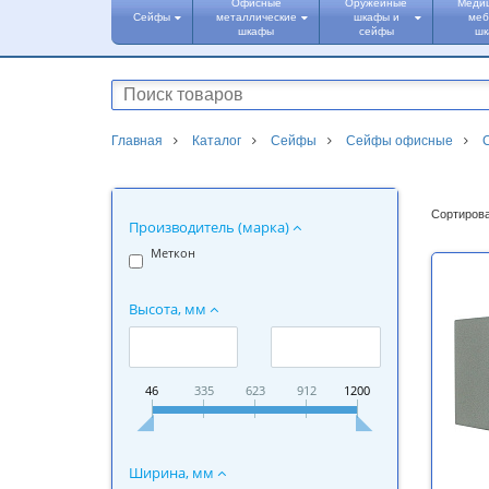
Офисные
Оружейные
Меди
Сейфы
металлические
шкафы и
меб
шкафы
сейфы
ш
Главная
Каталог
Сейфы
Сейфы офисные
Сортирова
Производитель (марка)
Меткон
Высота, мм
46
335
623
912
1200
Ширина, мм