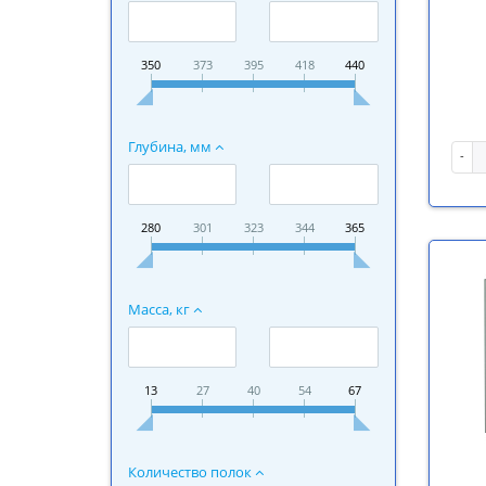
350
373
395
418
440
Глубина, мм
-
280
301
323
344
365
Масса, кг
13
27
40
54
67
Количество полок