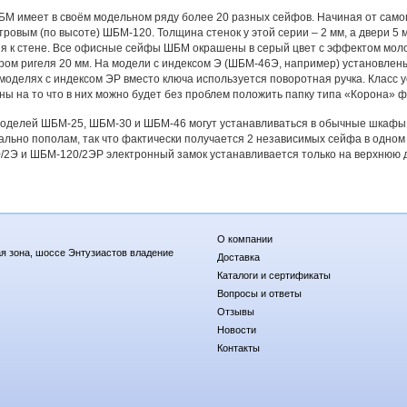
М имеет в своём модельном ряду более 20 разных сейфов. Начиная от само
ровым (по высоте) ШБМ-120. Толщина стенок у этой серии – 2 мм, а двери 5 
я к стене. Все офисные сейфы ШБМ окрашены в серый цвет с эффектом моло
ром ригеля 20 мм. На модели с индексом Э (ШБМ-46Э, например) установлен
 моделях с индексом ЭР вместо ключа используется поворотная ручка. Класс 
ны на то что в них можно будет без проблем положить папку типа «Корона» 
делей ШБМ-25, ШБМ-30 и ШБМ-46 могут устанавливаться в обычные шкафы 
ально пополам, так что фактически получается 2 независимых сейфа в одном 
2Э и ШБМ-120/2ЭР электронный замок устанавливается только на верхнюю 
О компании
я зона, шоссе Энтузиастов владение
Доставка
Каталоги и сертификаты
Вопросы и ответы
Отзывы
Новости
Контакты