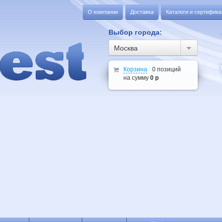
О компании
Доставка
Каталоги и сертифик
Выбор города:
Москва
Корзина
0 позиций
на сумму
0 р