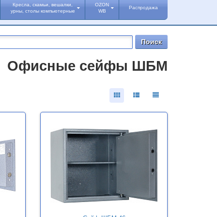
Кресла, скамьи, вешалки,
OZON
Распродажа
урны, столы компьютерные
WB
Офисные сейфы ШБМ