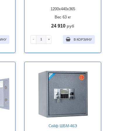
1200x440x365
Вес 63 кг
24 910
руб
-
+
ЗИНУ
В КОРЗИНУ
Сейф ШБМ-46Э