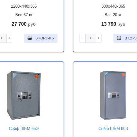
1200x440x365
300x440x365
Вес 67 кг
Вес 20 кг
27 700
13 790
руб
руб
+
-
+
В КОРЗИНУ
В КОР
Сейф ШБМ-65Э
Сейф ШБМ-90Э