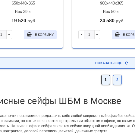
650x440x365
900x440x365
Вес 39 кг
Вес 50 кг
19 520
24 580
руб
руб
+
-
+
В КОРЗИНУ
В КОР
ПОКАЗАТЬ ЕЩЕ
1
2
сные сейфы ШБМ в Москве
уже почти невозможно представить себе любой современный офис без сейфа
ли замками, он хоть и не является центральным объектом в офисе, но своим 
ость. Наличие в офисе сейфа является сейчас насущной необходимостью. О
в, контрактов, деловой переписки, печатей, денежных средств…