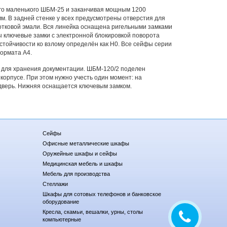
го маленького ШБМ-25 и заканчивая мощным 1200
мм. В задней стенке у всех предусмотрены отверстия для
тковой эмали. Вся линейка оснащена ригельными замками
ы ключевые замки с электронной блокировкой поворота
устойчивости ко взлому определён как Н0. Все сейфы серии
формата А4.
для хранения документации. ШБМ-120/2 поделен
корпусе. При этом нужно учесть один момент: на
дверь. Нижняя оснащается ключевым замком.
Сейфы
Офисные металлические шкафы
Оружейные шкафы и сейфы
Медицинская мебель и шкафы
Мебель для производства
Стеллажи
Шкафы для сотовых телефонов и банковское
оборудование
Кресла, скамьи, вешалки, урны, столы
компьютерные