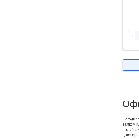
-
Офи
Сегодня 
замком и
незыблем
договоро