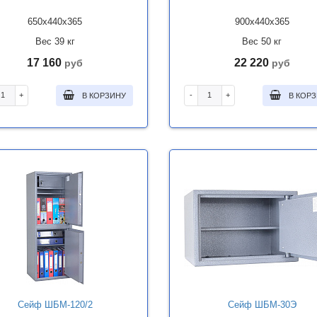
650x440x365
900x440x365
Вес 39 кг
Вес 50 кг
17 160
22 220
руб
руб
+
-
+
В КОРЗИНУ
В КОР
Сейф ШБМ-120/2
Сейф ШБМ-30Э