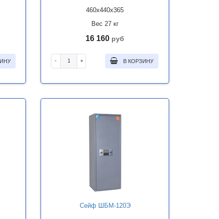
460x440x365
Вес 27 кг
16 160
руб
-
+
ЗИНУ
В КОРЗИНУ
Сейф ШБМ-120Э