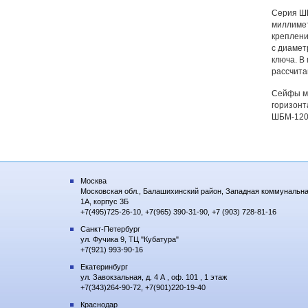
Серия ШБ
миллимет
креплени
с диамет
ключа. В
рассчита
Сейфы мо
горизонт
ШБМ-120/
Москва
Московская обл., Балашихинский район, Западная коммунальна
1А, корпус 3Б
+7(495)725-26-10, +7(965) 390-31-90, +7 (903) 728-81-16
Санкт-Петербург
ул. Фучика 9, ТЦ "Кубатура"
+7(921) 993-90-16
Екатеринбург
ул. Завокзальная, д. 4 А , оф. 101 , 1 этаж
+7(343)264-90-72, +7(901)220-19-40
Краснодар