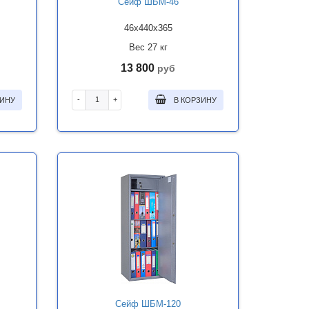
Сейф ШБМ-46
46x440x365
Вес 27 кг
13 800
руб
-
+
ЗИНУ
В КОРЗИНУ
Сейф ШБМ-120