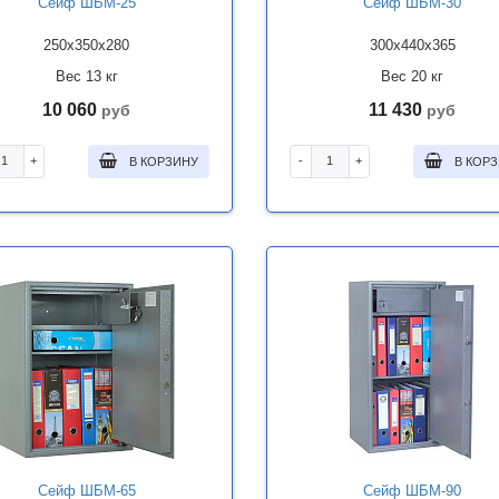
Сейф ШБМ-25
Сейф ШБМ-30
250x350x280
300x440x365
Вес 13 кг
Вес 20 кг
10 060
11 430
руб
руб
+
-
+
В КОРЗИНУ
В КОР
Сейф ШБМ-65
Сейф ШБМ-90