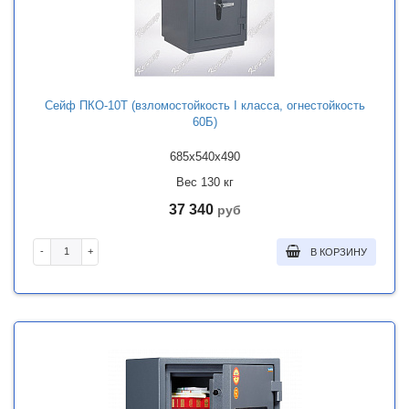
Сейф ПКО-10Т (взломостойкость I класса, огнестойкость
60Б)
685x540x490
Вес 130 кг
37 340
руб
-
+
В КОРЗИНУ