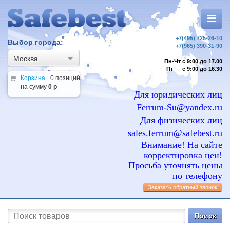
+7(495) 725-26-10
Выбор города:
+7(965) 390-31-90
Москва
Пн-Чт с 9:00 до 17.00
Пт с 9:00 до 16.30
Корзина
0 позиций
на сумму
0 р
Для юридических лиц
Ferrum-Su@yandex.ru
Для физических лиц
sales.ferrum@safebest.ru
Внимание! На сайте
корректировка цен!
Просьба уточнять цены
по телефону
Заказать обратный звонок