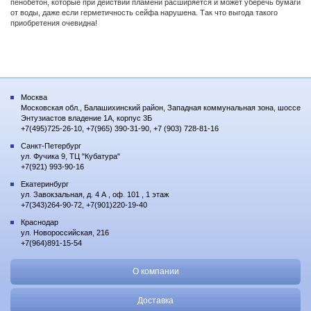
пенобетон, которые при действии пламени расширяется и может уберечь бумаги
от воды, даже если герметичность сейфа нарушена. Так что выгода такого
приобретения очевидна!
Москва
Московская обл., Балашихинский район, Западная коммунальная зона, шоссе
Энтузиастов владение 1А, корпус 3Б
+7(495)725-26-10, +7(965) 390-31-90, +7 (903) 728-81-16
Санкт-Петербург
ул. Фучика 9, ТЦ "Кубатура"
+7(921) 993-90-16
Екатеринбург
ул. Завокзальная, д. 4 А , оф. 101 , 1 этаж
+7(343)264-90-72, +7(901)220-19-40
Краснодар
ул. Новороссийская, 216
+7(964)891-15-54
О компании
Доставка