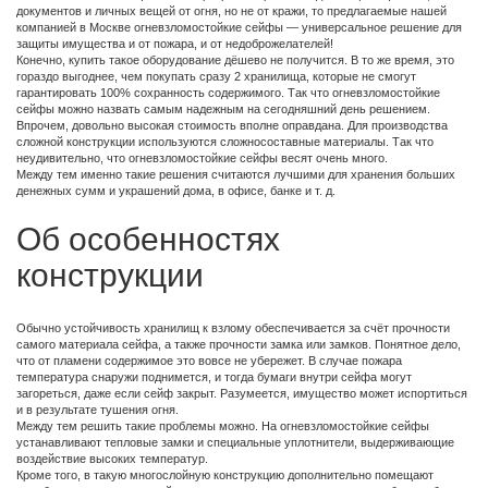
документов и личных вещей от огня, но не от кражи, то предлагаемые нашей
компанией в Москве огневзломостойкие сейфы — универсальное решение для
защиты имущества и от пожара, и от недоброжелателей!
Конечно, купить такое оборудование дёшево не получится. В то же время, это
гораздо выгоднее, чем покупать сразу 2 хранилища, которые не смогут
гарантировать 100% сохранность содержимого. Так что огневзломостойкие
сейфы можно назвать самым надежным на сегодняшний день решением.
Впрочем, довольно высокая стоимость вполне оправдана. Для производства
сложной конструкции используются сложносоставные материалы. Так что
неудивительно, что огневзломостойкие сейфы весят очень много.
Между тем именно такие решения считаются лучшими для хранения больших
денежных сумм и украшений дома, в офисе, банке и т. д.
Об особенностях
конструкции
Обычно устойчивость хранилищ к взлому обеспечивается за счёт прочности
самого материала сейфа, а также прочности замка или замков. Понятное дело,
что от пламени содержимое это вовсе не убережет. В случае пожара
температура снаружи поднимется, и тогда бумаги внутри сейфа могут
загореться, даже если сейф закрыт. Разумеется, имущество может испортиться
и в результате тушения огня.
Между тем решить такие проблемы можно. На огневзломостойкие сейфы
устанавливают тепловые замки и специальные уплотнители, выдерживающие
воздействие высоких температур.
Кроме того, в такую многослойную конструкцию дополнительно помещают