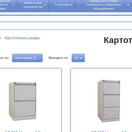
цинская
Шкафы для сотовых
Мебель для
ель и
Стеллажи
телефонов и банковское
производства
кафы
оборудование
Карто
Картотечные шкафы
ть по:
Умолчанию
Выводить по:
12