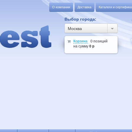
О компании
Доставка
Каталоги и сертифик
Выбор города:
Москва
Корзина
0 позиций
на сумму
0 р