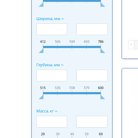
Ширина, мм
412
506
599
693
786
-
Глубина, мм
515
536
558
579
600
Масса, кг
29
39
49
59
69