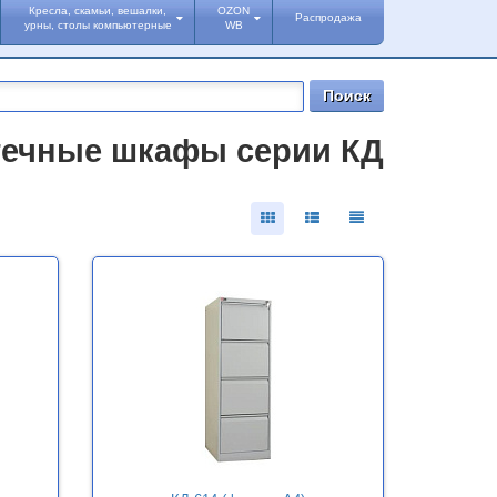
Кресла, скамьи, вешалки,
OZON
Распродажа
урны, столы компьютерные
WB
течные шкафы серии КД