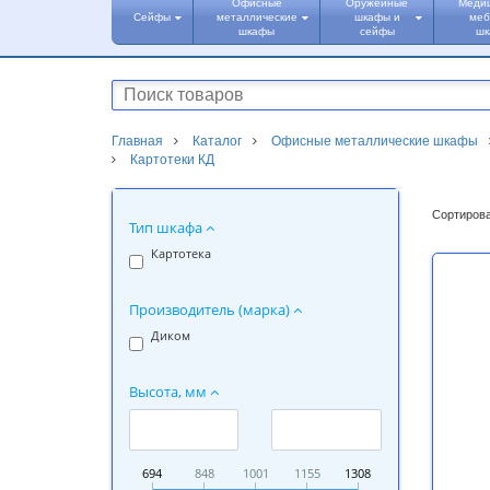
Офисные
Оружейные
Меди
Сейфы
металлические
шкафы и
меб
шкафы
сейфы
ш
Главная
Каталог
Офисные металлические шкафы
Картотеки КД
Сортирова
Тип шкафа
Картотека
Производитель (марка)
Диком
Высота, мм
694
848
1001
1155
1308