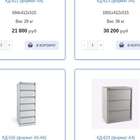
КД-612 (формат А4)
КД-613 (формат А4)
694x412x515
1001x412x515
Вес 29 кг
Вес 39 кг
21 800
30 200
руб
руб
+
-
+
В КОРЗИНУ
В КОР
КД-516 (формат А5-А6)
КД-623 (формат А4)