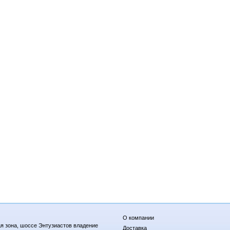
О компании
я зона, шоссе Энтузиастов владение
Доставка