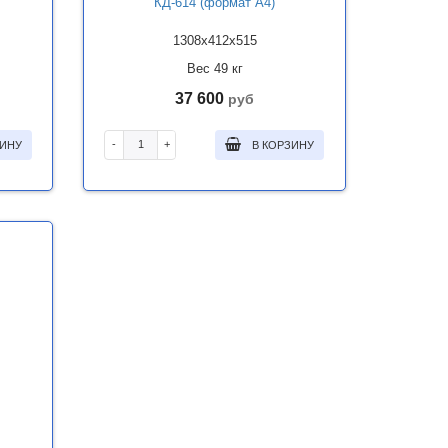
КД-614 (формат А4)
1308x412x515
Вес 49 кг
37 600
руб
-
+
ЗИНУ
В КОРЗИНУ