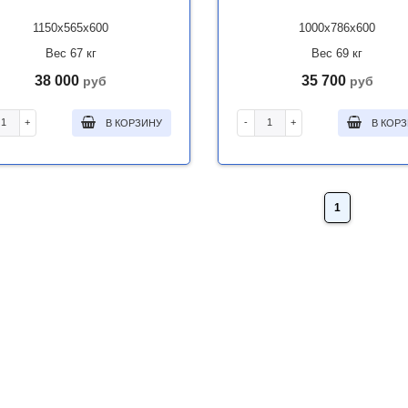
1150x565x600
1000x786x600
Вес 67 кг
Вес 69 кг
38 000
35 700
руб
руб
+
-
+
В КОРЗИНУ
В КОР
1