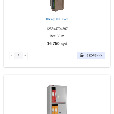
Шкаф ШБУ-2т
1253x470x397
Вес 55 кг
16 750
руб
-
+
В КОРЗИНУ