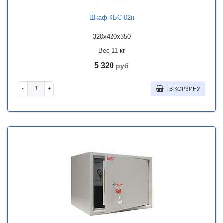
Шкаф КБС-02н
320x420x350
Вес 11 кг
5 320
руб
-
+
В КОРЗИНУ