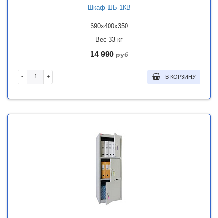
Шкаф ШБ-1КВ
690x400x350
Вес 33 кг
14 990
руб
-
+
В КОРЗИНУ