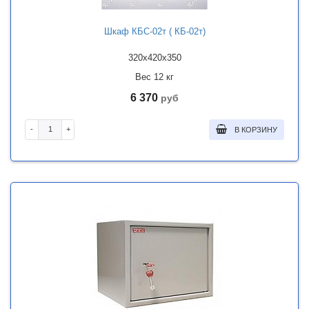
Шкаф КБС-02т ( КБ-02т)
320x420x350
Вес 12 кг
6 370
руб
-
+
В КОРЗИНУ