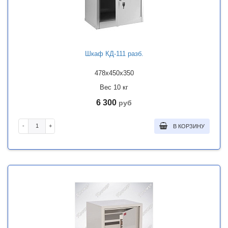
Шкаф КД-111 разб.
478x450x350
Вес 10 кг
6 300
руб
-
+
В КОРЗИНУ