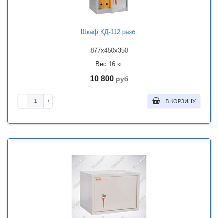
Шкаф КД-112 разб.
877x450x350
Вес 16 кг
10 800
руб
-
+
В КОРЗИНУ