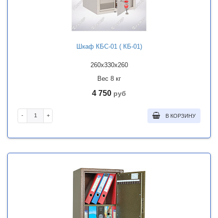
Шкаф КБС-01 ( КБ-01)
260x330x260
Вес 8 кг
4 750
руб
-
+
В КОРЗИНУ