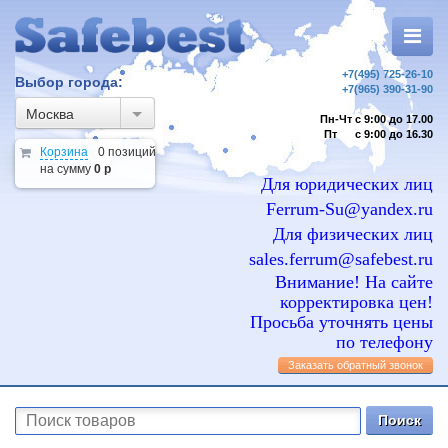
+7(495) 725-26-10
Выбор города:
+7(965) 390-31-90
Москва
Пн-Чт с 9:00 до 17.00
Пт с 9:00 до 16.30
Корзина
0 позиций
на сумму
0 р
Для юридических лиц
Ferrum-Su@yandex.ru
Для физических лиц
sales.ferrum@safebest.ru
Внимание! На сайте
корректировка цен!
Просьба уточнять цены
по телефону
Заказать обратный звонок