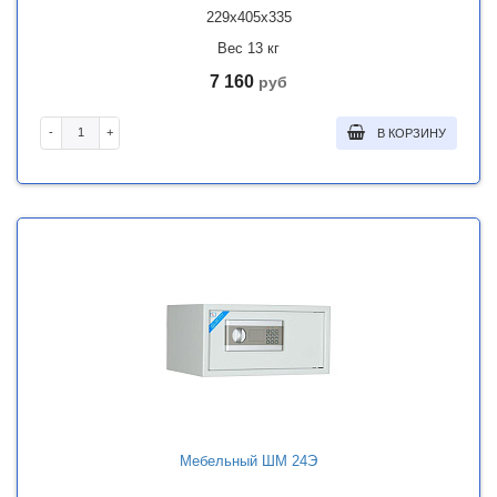
229x405x335
Вес 13 кг
7 160
руб
-
+
В КОРЗИНУ
Мебельный ШМ 24Э