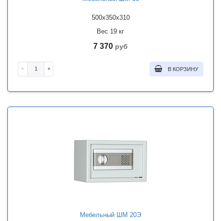
500x350x310
Вес 19 кг
7 370
руб
-
+
В КОРЗИНУ
Мебельный ШМ 20Э