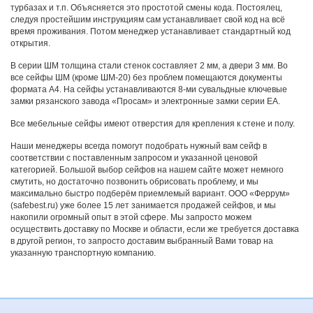
турбазах и т.п. Объясняется это простотой смены кода. Постоялец,
следуя простейшим инструкциям сам устанавливает свой код на всё
время проживания. Потом менеджер устанавливает стандартный код
открытия.
В серии ШМ толщина стали стенок составляет 2 мм, а двери 3 мм. Во
все сейфы ШМ (кроме ШМ-20) без проблем помещаются документы
формата А4. На сейфы устанавливаются 8-ми сувальдные ключевые
замки рязанского завода «Просам» и электронные замки серии ЕА.
Все мебельные сейфы имеют отверстия для крепления к стене и полу.
Наши менеджеры всегда помогут подобрать нужный вам сейф в
соответствии с поставленным запросом и указанной ценовой
категорией. Большой выбор сейфов на нашем сайте может немного
смутить, но достаточно позвонить обрисовать проблему, и мы
максимально быстро подберём приемлемый вариант. ООО «Феррум»
(safebest.ru) уже более 15 лет занимается продажей сейфов, и мы
накопили огромный опыт в этой сфере. Мы запросто можем
осуществить доставку по Москве и области, если же требуется доставка
в другой регион, то запросто доставим выбранный Вами товар на
указанную транспортную компанию.