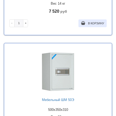
Вес 14 кг
7 520
руб
-
+
В КОРЗИНУ
Мебельный ШМ 50Э
500x350x310