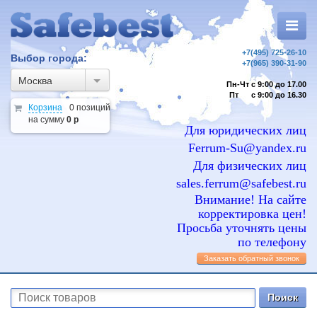
+7(495) 725-26-10
Выбор города:
+7(965) 390-31-90
Москва
Пн-Чт с 9:00 до 17.00
Пт с 9:00 до 16.30
Корзина
0 позиций
на сумму
0 р
Для юридических лиц
Ferrum-Su@yandex.ru
Для физических лиц
sales.ferrum@safebest.ru
Внимание! На сайте
корректировка цен!
Просьба уточнять цены
по телефону
Заказать обратный звонок