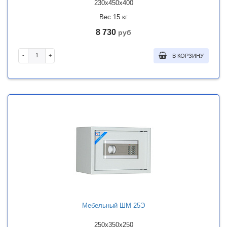
230x450x400
Вес 15 кг
8 730
руб
-
+
В КОРЗИНУ
Мебельный ШМ 25Э
250x350x250