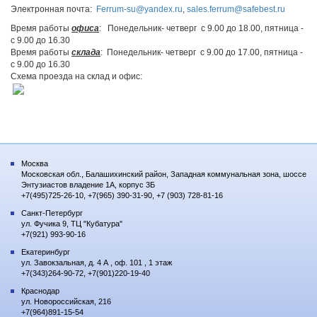
Электронная почта:
Ferrum-su@yandex.ru
,
sales.ferrum@safebest.ru
Время работы
офиса
:
Понедельник- четверг с 9.00 до 18.00, пятница
-
с 9.00 до 16.30
Время работы
склада
: Понедельник- четверг с 9.00 до 17.00, пятница -
с 9.00 до 16.30
Схема проезда на склад и офис:
Москва
Московская обл., Балашихинский район, Западная коммунальная зона, шоссе
Энтузиастов владение 1А, корпус 3Б
+7(495)725-26-10, +7(965) 390-31-90, +7 (903) 728-81-16
Санкт-Петербург
ул. Фучика 9, ТЦ "Кубатура"
+7(921) 993-90-16
Екатеринбург
ул. Завокзальная, д. 4 А , оф. 101 , 1 этаж
+7(343)264-90-72, +7(901)220-19-40
Краснодар
ул. Новороссийская, 216
+7(964)891-15-54