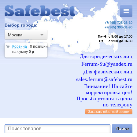
+7(495) 725-26-10
Выбор города:
+7(965) 390-31-90
Москва
Пн-Чт с 9:00 до 17.00
Пт с 9:00 до 16.30
Корзина
0 позиций
на сумму
0 р
Для юридических лиц
Ferrum-Su@yandex.ru
Для физических лиц
sales.ferrum@safebest.ru
Внимание! На сайте
корректировка цен!
Просьба уточнять цены
по телефону
Заказать обратный звонок