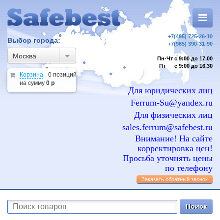
+7(495) 725-26-10
Выбор города:
+7(965) 390-31-90
Москва
Пн-Чт с 9:00 до 17.00
Пт с 9:00 до 16.30
Корзина
0 позиций
на сумму
0 р
Для юридических лиц
Ferrum-Su@yandex.ru
Для физических лиц
sales.ferrum@safebest.ru
Внимание! На сайте
корректировка цен!
Просьба уточнять цены
по телефону
Заказать обратный звонок