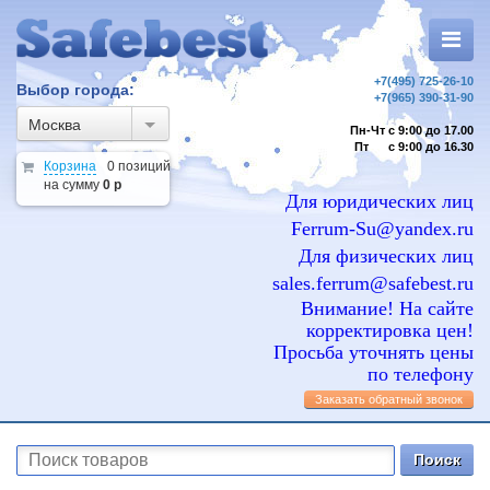
+7(495) 725-26-10
Выбор города:
+7(965) 390-31-90
Москва
Пн-Чт с 9:00 до 17.00
Пт с 9:00 до 16.30
Корзина
0 позиций
на сумму
0 р
Для юридических лиц
Ferrum-Su@yandex.ru
Для физических лиц
sales.ferrum@safebest.ru
Внимание! На сайте
корректировка цен!
Просьба уточнять цены
по телефону
Заказать обратный звонок