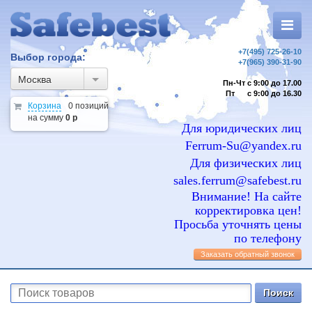
+7(495) 725-26-10
Выбор города:
+7(965) 390-31-90
Москва
Пн-Чт с 9:00 до 17.00
Пт с 9:00 до 16.30
Корзина
0 позиций
на сумму
0 р
Для юридических лиц
Ferrum-Su@yandex.ru
Для физических лиц
sales.ferrum@safebest.ru
Внимание! На сайте
корректировка цен!
Просьба уточнять цены
по телефону
Заказать обратный звонок