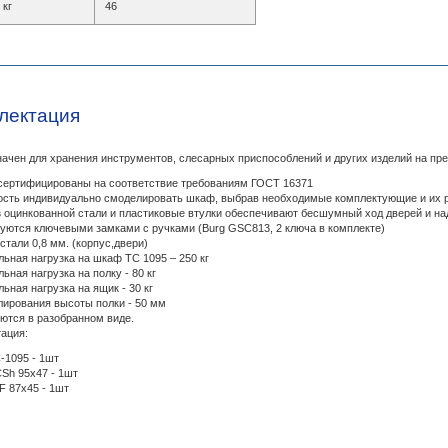
 кг
46
лектация
ачен для хранения инструментов, слесарных приспособлений и других изделий на пре
сертифицированы на соответствие требованиям ГОСТ 16371
сть индивидуально смоделировать шкаф, выбрав необходимые комплектующие и их 
з оцинкованной стали и пластиковые втулки обеспечивают бесшумный ход дверей и н
уются ключевыми замками с ручками (Burg GSC813, 2 ключа в комплекте)
стали 0,8 мм. (корпус,двери)
ьная нагрузка на шкаф ТС 1095 – 250 кг
ьная нагрузка на полку - 80 кг
ьная нагрузка на ящик - 30 кг
лирования высоты полки - 50 мм
ются в разобранном виде.
ация:
1095 - 1шт
Sh 95х47 - 1шт
 87x45 - 1шт