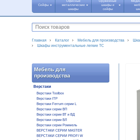
Офисные
Оружейные
Меди
Сейфы
металлические
шкафы и
меб
шкафы
сейфы
ш
Главная
Каталог
Мебель для производства
Шка
Шкафы инструментальные легкие ТС
Мебель для
производства
Верстаки
Верстаки Toolbox
Верстаки ITP
Верстаки Ferrum серии L
Верстаки серии ВП
Верстаки серии ВТ и ВД
Верстаки серии ВЛ
Верстаки серии Роммель
ВЕРСТАКИ СЕРИИ MASTER
ВЕРСТАКИ СЕРИИ PROFI W