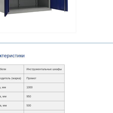
ктеристики
бели
Инструментальные шкафы
одитель (марка)
Промет
, мм
1000
а, мм
950
а, мм
500