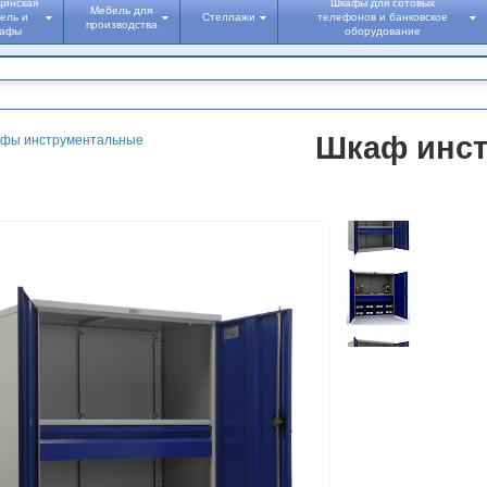
цинская
Шкафы для сотовых
Мебель для
ель и
Стеллажи
телефонов и банковское
производства
кафы
оборудование
Шкаф инст
фы инструментальные