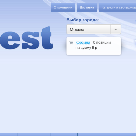
О компании
Доставка
Каталоги и сертифик
Выбор города:
Москва
Корзина
0 позиций
на сумму
0 р