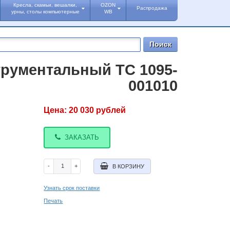
Кресла, скамьи, вешалки,
OZON
Распродажа
урны, столы компьютерные
WB
рументальный TC 1095-
001010
Цена:
20 030
рублей
ЗАКАЗАТЬ
-
+
В КОРЗИНУ
Узнать срок поставки
Печать