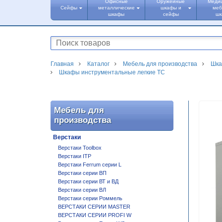
Офисные
Оружейные
Меди
Сейфы
металлические
шкафы и
меб
шкафы
сейфы
ш
Главная
Каталог
Мебель для производства
Шка
Шкафы инструментальные легкие ТС
Мебель для
производства
Верстаки
Верстаки Toolbox
Верстаки ITP
Верстаки Ferrum серии L
Верстаки серии ВП
Верстаки серии ВТ и ВД
Верстаки серии ВЛ
Верстаки серии Роммель
ВЕРСТАКИ СЕРИИ MASTER
ВЕРСТАКИ СЕРИИ PROFI W