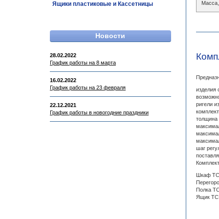
Масса,
Ящики пластиковые и Кассетницы
Новости
Комп
28.02.2022
График работы на 8 марта
Предназн
16.02.2022
График работы на 23 февраля
изделия 
возможно
ригели и
22.12.2021
комплект
График работы в новогодние праздники
толщина 
максимал
максимал
максимал
шаг регу
поставля
Комплект
Шкаф TC-
Перегоро
Полка TC
Ящик TCF