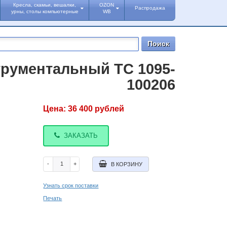
Кресла, скамьи, вешалки,
OZON
Распродажа
урны, столы компьютерные
WB
рументальный TC 1095-
100206
Цена:
36 400
рублей
ЗАКАЗАТЬ
-
+
В КОРЗИНУ
Узнать срок поставки
Печать