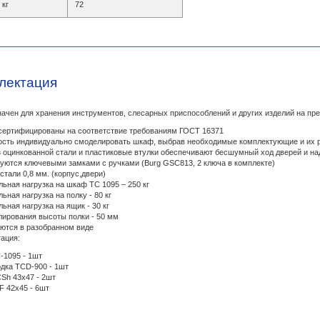
 кг
72
лектация
ачен для хранения инструментов, слесарных приспособлений и других изделий на пре
сертифицированы на соответствие требованиям ГОСТ 16371
сть индивидуально смоделировать шкаф, выбрав необходимые комплектующие и их 
з оцинкованной стали и пластиковые втулки обеспечивают бесшумный ход дверей и н
уются ключевыми замками с ручками (Burg GSC813, 2 ключа в комплекте)
стали 0,8 мм. (корпус,двери)
ьная нагрузка на шкаф ТС 1095 – 250 кг
ьная нагрузка на полку - 80 кг
ьная нагрузка на ящик - 30 кг
лирования высоты полки - 50 мм
ются в разобранном виде
ация:
1095 - 1шт
дка TCD-900 - 1шт
Sh 43х47 - 2шт
 42x45 - 6шт