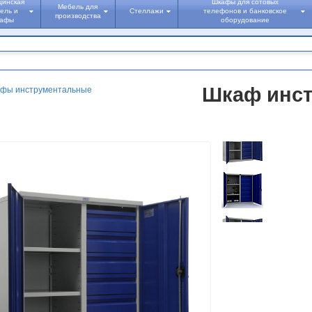
цинская
Шкафы для сотовых
Мебель для
ель и
Стеллажи
телефонов и банковское
производства
кафы
оборудование
Шкаф инст
фы инструментальные