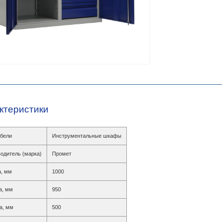
ктеристики
бели
Инструментальные шкафы
одитель (марка)
Промет
, мм
1000
а, мм
950
а, мм
500