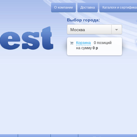
О компании
Доставка
Каталоги и сертифик
Выбор города:
Москва
Корзина
0 позиций
на сумму
0 р