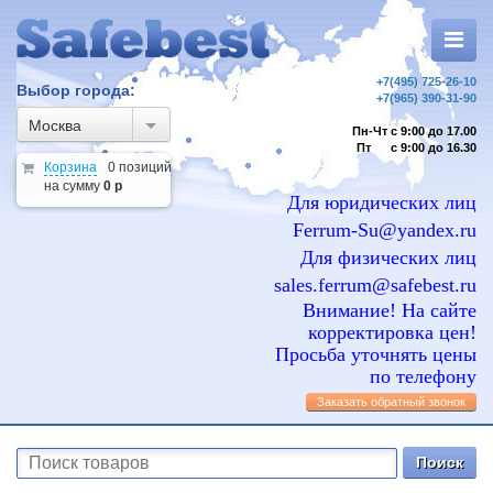
+7(495) 725-26-10
Выбор города:
+7(965) 390-31-90
Москва
Пн-Чт с 9:00 до 17.00
Пт с 9:00 до 16.30
Корзина
0 позиций
на сумму
0 р
Для юридических лиц
Ferrum-Su@yandex.ru
Для физических лиц
sales.ferrum@safebest.ru
Внимание! На сайте
корректировка цен!
Просьба уточнять цены
по телефону
Заказать обратный звонок