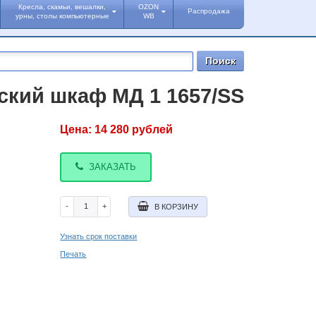
Кресла, скамьи, вешалки,
OZON
Распродажа
урны, столы компьютерные
WB
кий шкаф МД 1 1657/SS
Цена:
14 280
рублей
ЗАКАЗАТЬ
-
+
В КОРЗИНУ
Узнать срок поставки
Печать