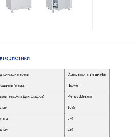
ктеристики
дицинской мебели
Одностворчатые шкафы
одитель (марка)
Промет
ерей, верх/низ (для шкафов)
Металл/Металл
, мм
1655
а, мм
570
а, мм
320