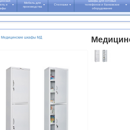
цинская
Шкафы для сотовых
Мебель для
ель и
Стеллажи
телефонов и банковское
производства
кафы
оборудование
Медицинс
Медицинские шкафы МД