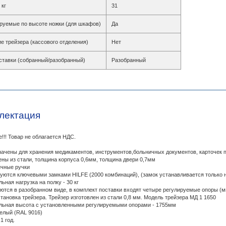
 кг
31
руемые по высоте ножки (для шкафов)
Да
е трейзера (кассового отделения)
Нет
ставки (собранный/разобранный)
Разобранный
лектация
!!! Товар не облагается НДС.
ачены для хранения медикаментов, инструментов,больничных документов, карточек п
ены из стали, толщина корпуса 0,6мм, толщина двери 0,7мм
чные ручки
уются ключевыми замками HILFE (2000 комбинаций), (замок устанавливается только 
ьная нагрузка на полку - 30 кг
ются в разобранном виде, в комплект поставки входят четыре регулируемые опоры (
становка трейзера. Трейзер изготовлен из стали 0,8 мм. Модель трейзера МД 1 1650
ьная высота с установленными регулируемыми опорами - 1755мм
елый (RAL 9016)
1 год.