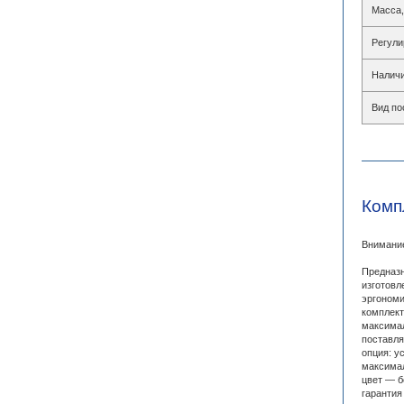
Масса,
Регули
Наличи
Вид по
Комп
Внимание
Предназн
изготовл
эргономи
комплект
максимал
поставля
опция: у
максимал
цвет — б
гарантия 