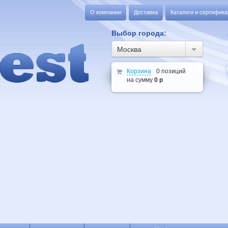
О компании
Доставка
Каталоги и сертифик
Выбор города:
Москва
Корзина
0 позиций
на сумму
0 р