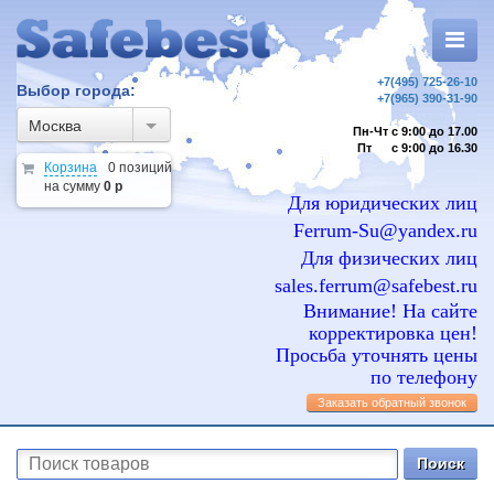
+7(495) 725-26-10
Выбор города:
+7(965) 390-31-90
Москва
Пн-Чт с 9:00 до 17.00
Пт с 9:00 до 16.30
Корзина
0 позиций
на сумму
0 р
Для юридических лиц
Ferrum-Su@yandex.ru
Для физических лиц
sales.ferrum@safebest.ru
Внимание! На сайте
корректировка цен!
Просьба уточнять цены
по телефону
Заказать обратный звонок