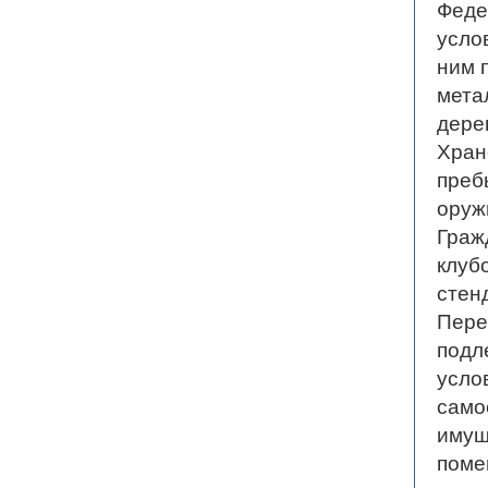
Феде
усло
ним 
мета
дере
Хран
преб
оруж
Граж
клуб
стен
Пере
подл
усло
само
имущ
поме