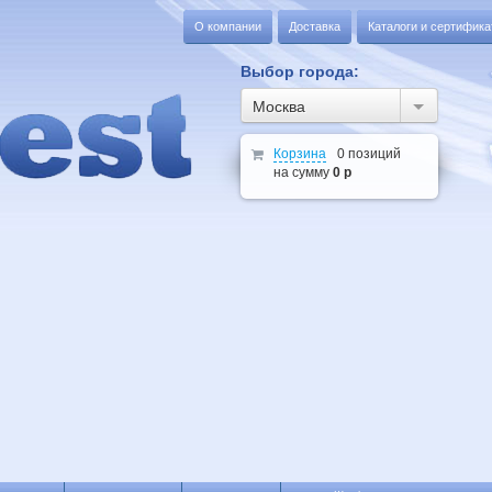
О компании
Доставка
Каталоги и сертифик
Выбор города:
Москва
Корзина
0 позиций
на сумму
0 р