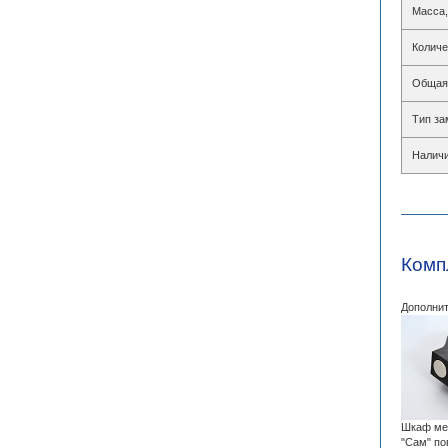
Масса,
Количе
Общая 
Тип за
Наличи
Комп
Дополнит
Шкаф мет
"Сам" по