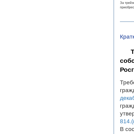
За трейз
приобрес
Крат
собс
Росг
Треб
граж
дека
граж
утве
814.
В со