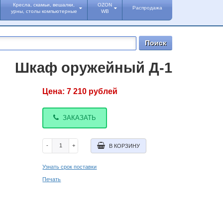
Кресла, скамьи, вешалки,
OZON
Распродажа
урны, столы компьютерные
WB
Шкаф оружейный Д-1
Цена:
7 210
рублей
ЗАКАЗАТЬ
-
+
В КОРЗИНУ
Узнать срок поставки
Печать