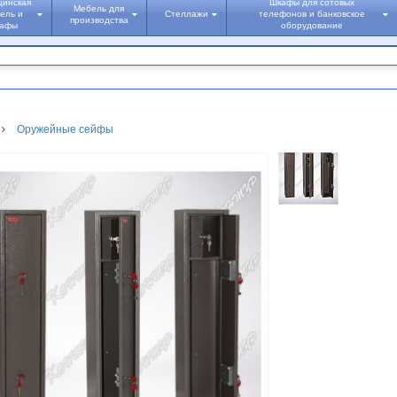
цинская
Шкафы для сотовых
Мебель для
ель и
Стеллажи
телефонов и банковское
производства
кафы
оборудование
Оружейные сейфы