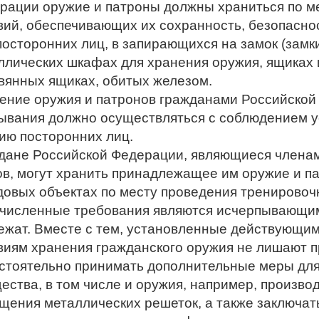
рации оружие и патроны должны храниться по м
вий, обеспечивающих их сохранность, безопасно
посторонних лиц, в запирающихся на замок (зам
ллических шкафах для хранения оружия, ящиках 
вянных ящиках, обитых железом.
ение оружия и патронов гражданами Российской
ывания должно осуществляться с соблюдением у
ию посторонних лиц.
дане Российской Федерации, являющиеся членам
ов, могут хранить принадлежащее им оружие и п
довых объектах по месту проведения тренировоч
численные требования являются исчерпывающим
ежат. Вместе с тем, установленные действующим
виям хранения гражданского оружия не лишают 
стоятельно принимать дополнительные меры для
ества, в том числе и оружия, например, производ
щения металлических решеток, а также заключать