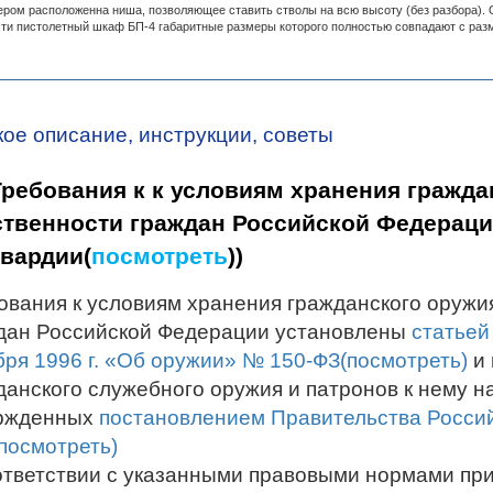
ером расположенна ниша, позволяющее ставить стволы на всю высоту (без разбора)
ти пистолетный шкаф БП-4 габаритные размеры которого полностью совпадают с разм
кое описание, инструкции, советы
Требования к к условиям хранения гражда
твенности граждан Российской Федерации
вардии(
посмотреть
))
ования к условиям хранения гражданского оружи
дан Российской Федерации установлены
статьей
бря 1996 г. «Об оружии» № 150-ФЗ(посмотреть)
и 
данского служебного оружия и патронов к нему н
ржденных
постановлением Правительства Россий
(посмотреть)
ответствии с указанными правовыми нормами п