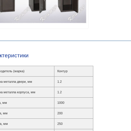
ктеристики
одитель (марка)
Контур
а металла двери, мм
1.2
а металла корпуса, мм
1.2
, мм
1000
а, мм
200
а, мм
250