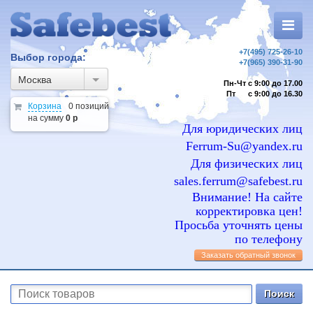
+7(495) 725-26-10
Выбор города:
+7(965) 390-31-90
Москва
Пн-Чт с 9:00 до 17.00
Пт с 9:00 до 16.30
Корзина
0 позиций
на сумму
0 р
Для юридических лиц
Ferrum-Su@yandex.ru
Для физических лиц
sales.ferrum@safebest.ru
Внимание! На сайте
корректировка цен!
Просьба уточнять цены
по телефону
Заказать обратный звонок