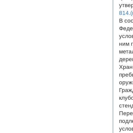
утве
814.
В со
Феде
усло
ним 
мета
дере
Хран
преб
оруж
Граж
клуб
стен
Пере
подл
усло