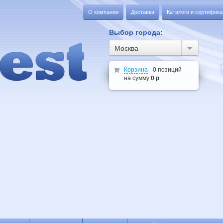
О компании
Доставка
Каталоги и сертифик
Выбор города:
Москва
Корзина
0 позиций
на сумму
0 р