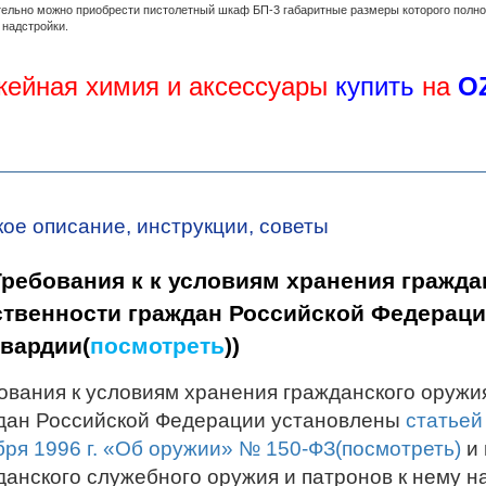
ельно можно приобрести пистолетный шкаф БП-3 габаритные размеры которого полно
 надстройки.
жейная химия и аксессуары
купить
на
O
кое описание, инструкции, советы
Требования к к условиям хранения гражда
твенности граждан Российской Федерации
вардии(
посмотреть
))
ования к условиям хранения гражданского оружи
дан Российской Федерации установлены
статьей
бря 1996 г. «Об оружии» № 150-ФЗ(посмотреть)
и 
данского служебного оружия и патронов к нему н