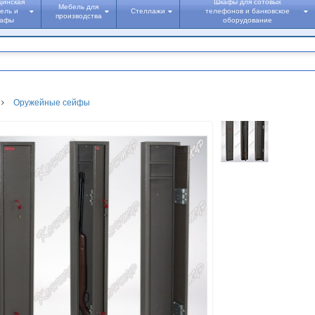
цинская
Шкафы для сотовых
Мебель для
ель и
Стеллажи
телефонов и банковское
производства
кафы
оборудование
Оружейные сейфы