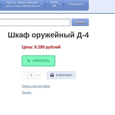
Кресла, скамьи, вешалки,
OZON
Распродажа
урны, столы компьютерные
WB
Шкаф оружейный Д-4
Цена:
6 290
рублей
ЗАКАЗАТЬ
-
+
В КОРЗИНУ
Узнать срок поставки
Печать