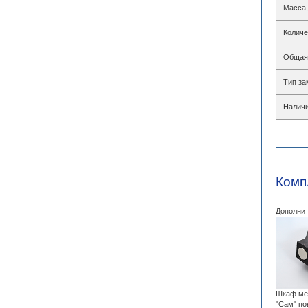
Масса,
Количе
Общая 
Тип за
Наличи
Комп
Дополнит
Шкаф мет
"Сам" по