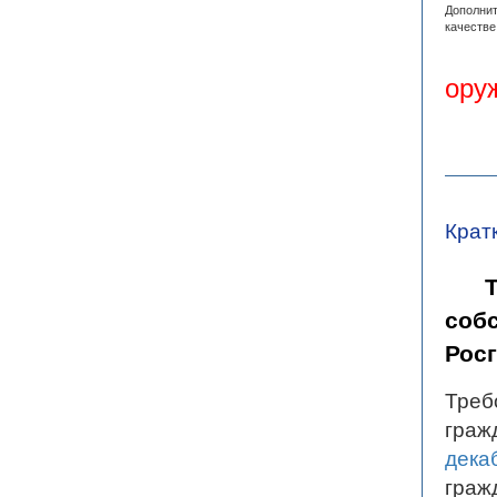
Дополнит
качестве
ору
Крат
собс
Росг
Треб
граж
дека
граж