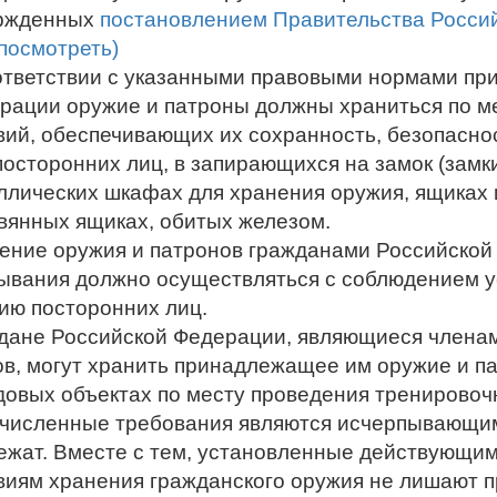
ржденных
постановлением Правительства Россий
(посмотреть)
ответствии с указанными правовыми нормами п
рации оружие и патроны должны храниться по м
вий, обеспечивающих их сохранность, безопасно
посторонних лиц, в запирающихся на замок (зам
ллических шкафах для хранения оружия, ящиках 
вянных ящиках, обитых железом.
ение оружия и патронов гражданами Российской
ывания должно осуществляться с соблюдением у
ию посторонних лиц.
дане Российской Федерации, являющиеся членам
ов, могут хранить принадлежащее им оружие и п
довых объектах по месту проведения тренировоч
численные требования являются исчерпывающим
ежат. Вместе с тем, установленные действующим
виям хранения гражданского оружия не лишают 