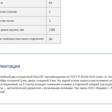
 кг
64
ство стволов
2
ство полок
1
длина оружия, мм
1380
е трейзера (кассового отделения)
Да
лектация
жейный двухсекционный ОШ-23Г сертифицирован по ГОСТ Р 55148-2012 (табл. 1). Кла
ейфа толщиной 3 мм, дверь толщиной 3 мм. На задней стенке корпуса расположены от
хсекционный, на 2 ствола оснащен съемными полками и отдельной секцией под патр
ы — металлические держатели с резиновыми роликами. Три замка ООО «Бордер» г. Ря
рый.