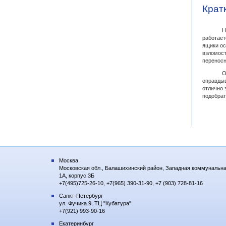
Крат
Надежны
работает
ящики ос
взломост
переносн
ООО "Фе
оправдыв
отлично 
подобрат
Москва
Московская обл., Балашихинский район, Западная коммунальна
1А, корпус 3Б
+7(495)725-26-10, +7(965) 390-31-90, +7 (903) 728-81-16
Санкт-Петербург
ул. Фучика 9, ТЦ "Кубатура"
+7(921) 993-90-16
Екатеринбург