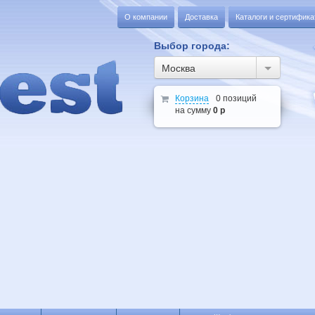
О компании
Доставка
Каталоги и сертифик
Выбор города:
Москва
Корзина
0 позиций
на сумму
0 р