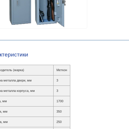
ктеристики
одитель (марка)
Меткон
а металла двери, мм
3
а металла корпуса, мм
3
, мм
1700
а, мм
350
а, мм
250