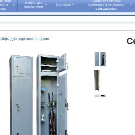
цинская
Шкафы для сотовых
Мебель для
ель и
Стеллажи
телефонов и банковское
производства
кафы
оборудование
С
ейфы для нарезного оружия