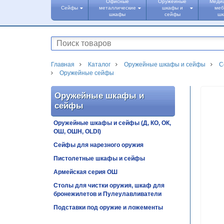
Офисные
Оружейные
Меди
Сейфы
металлические
шкафы и
меб
шкафы
сейфы
ш
Главная
Каталог
Оружейные шкафы и сейфы
С
Оружейные сейфы
Оружейные шкафы и
сейфы
Оружейные шкафы и сейфы (Д, КО, ОК,
ОШ, ОШН, OLDI)
Сейфы для нарезного оружия
Пистолетные шкафы и сейфы
Армейская серия ОШ
Столы для чистки оружия, шкаф для
бронежилетов и Пулеулавливатели
Подставки под оружие и ложементы