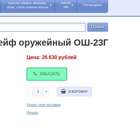
Кресла, скамьи, вешалки,
OZON
Распродажа
урны, столы компьютерные
WB
ейф оружейный ОШ-23Г
Цена:
26 630
рублей
ЗАКАЗАТЬ
-
+
В КОРЗИНУ
Узнать срок поставки
Печать