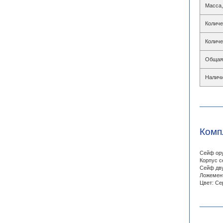
Масса,
Количе
Количе
Общая 
Наличи
Комп
Сейф ору
Корпус с
Сейф дву
Ложемент
Цвет: Се