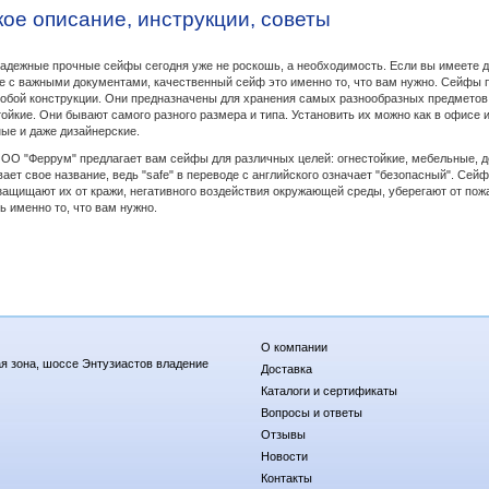
кое описание, инструкции, советы
е прочные сейфы сегодня уже не роскошь, а необходимость. Если вы имеете дел
е с важными документами, качественный сейф это именно то, что вам нужно. Сейфы
обой конструкции. Они предназначены для хранения самых разнообразных предметов
ойкие. Они бывают самого разного размера и типа. Установить их можно как в офисе 
ые и даже дизайнерские.
ррум" предлагает вам сейфы для различных целей: огнестойкие, мебельные, деп
ает свое название, ведь "safe" в переводе с английского означает "безопасный". Се
защищают их от кражи, негативного воздействия окружающей среды, уберегают от по
ь именно то, что вам нужно.
О компании
я зона, шоссе Энтузиастов владение
Доставка
Каталоги и сертификаты
Вопросы и ответы
Отзывы
Новости
Контакты