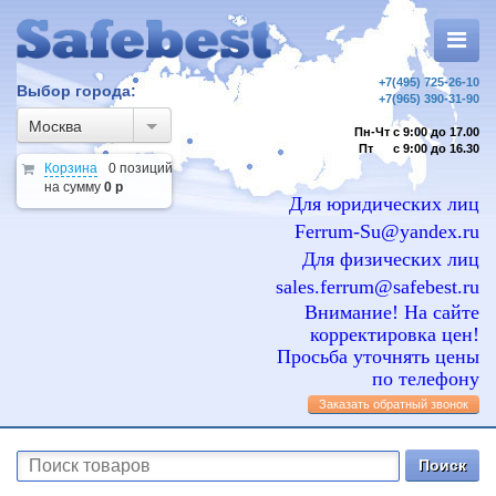
+7(495) 725-26-10
Выбор города:
+7(965) 390-31-90
Москва
Пн-Чт с 9:00 до 17.00
Пт с 9:00 до 16.30
Корзина
0 позиций
на сумму
0 р
Для юридических лиц
Ferrum-Su@yandex.ru
Для физических лиц
sales.ferrum@safebest.ru
Внимание! На сайте
корректировка цен!
Просьба уточнять цены
по телефону
Заказать обратный звонок