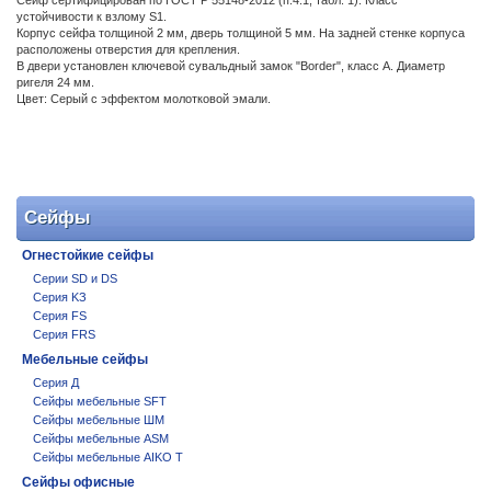
Сейф сертифицирован по ГОСТ Р 55148-2012 (п.4.1, табл. 1). Класс
устойчивости к взлому S1.
Корпус сейфа толщиной 2 мм, дверь толщиной 5 мм. На задней стенке корпуса
расположены отверстия для крепления.
В двери установлен ключевой сувальдный замок "Border", класс А. Диаметр
ригеля 24 мм.
Цвет: Серый с эффектом молотковой эмали.
Сейфы
Огнестойкие сейфы
Cерии SD и DS
Cерия KЗ
Cерия FS
Серия FRS
Мебельные сейфы
Серия Д
Сейфы мебельные SFT
Сейфы мебельные ШМ
Сейфы мебельные ASM
Сейфы мебельные AIKO T
Сейфы офисные