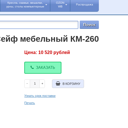
Кресла, скамьи, вешалки,
OZON
Распродажа
урны, столы компьютерные
WB
ейф мебельный КМ-260
Цена:
10 520
рублей
ЗАКАЗАТЬ
-
+
В КОРЗИНУ
Узнать срок поставки
Печать