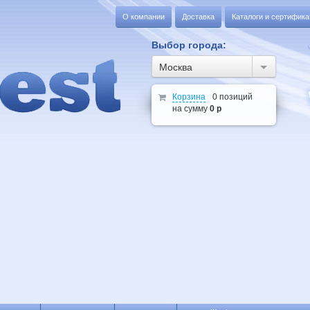
О компании
Доставка
Каталоги и сертифик
Выбор города:
Москва
Корзина
0 позиций
на сумму
0 р