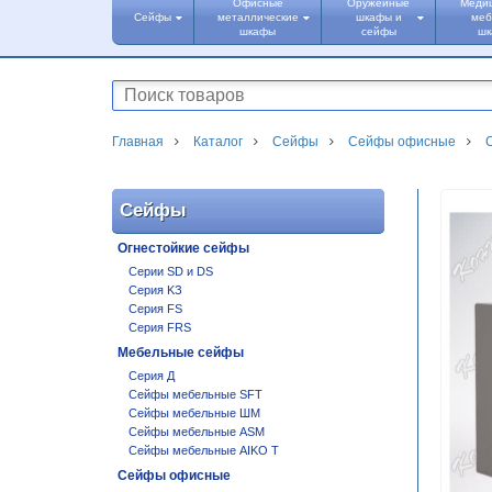
Офисные
Оружейные
Меди
Сейфы
металлические
шкафы и
меб
шкафы
сейфы
ш
Главная
Каталог
Сейфы
Сейфы офисные
Сейфы
Огнестойкие сейфы
Cерии SD и DS
Cерия KЗ
Cерия FS
Серия FRS
Мебельные сейфы
Серия Д
Сейфы мебельные SFT
Сейфы мебельные ШМ
Сейфы мебельные ASM
Сейфы мебельные AIKO T
Сейфы офисные