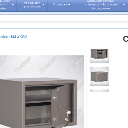
цинская
Шкафы для сотовых
Мебель для
ель и
Стеллажи
телефонов и банковское
производства
кафы
оборудование
С
Сейфы КМ и KSM