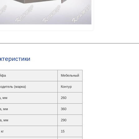
ктеристики
ейфа
Мебельный
одитель (марка)
Контур
, мм
260
а, мм
360
а, мм
290
 кг
15