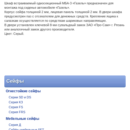
Шкаф встраиваемый односекционный МБА-3 «Газель» предназначен для
монтажа под сиденье автомобиля «Газель».
Корпус сейфа толщиной 2 мм, лицевая панель толщиной 2 мм. В двери шкафа
предусмотрен паз с отсекателем для денежных средств. Крепление ящика к
салазкам осуществляется по средствам шариковых направляющих.
В двери установлен ключевой 8-ми сувальдный замок ЗАО «Про-Сам» г. Рязань
или аналогичный замок другого производителя.
Цвет: Серый.
Сейфы
Огнестойкие сейфы
Cерии SD и DS
Cерия KЗ
Cерия FS
Серия FRS
Мебельные сейфы
Серия Д
Сейфы мебельные SFT