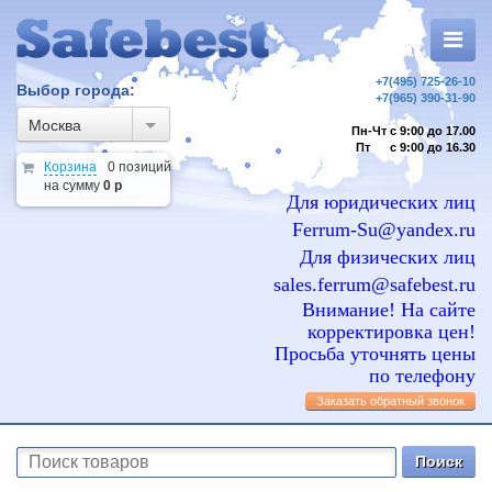
+7(495) 725-26-10
Выбор города:
+7(965) 390-31-90
Москва
Пн-Чт с 9:00 до 17.00
Пт с 9:00 до 16.30
Корзина
0 позиций
на сумму
0 р
Для юридических лиц
Ferrum-Su@yandex.ru
Для физических лиц
sales.ferrum@safebest.ru
Внимание! На сайте
корректировка цен!
Просьба уточнять цены
по телефону
Заказать обратный звонок