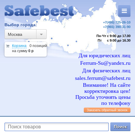
+7(495) 725-26-10
Выбор города:
+7(965) 390-31-90
Москва
Пн-Чт с 9:00 до 17.00
Пт с 9:00 до 16.30
Корзина
0 позиций
на сумму
0 р
Для юридических лиц
Ferrum-Su@yandex.ru
Для физических лиц
sales.ferrum@safebest.ru
Внимание! На сайте
корректировка цен!
Просьба уточнять цены
по телефону
Заказать обратный звонок