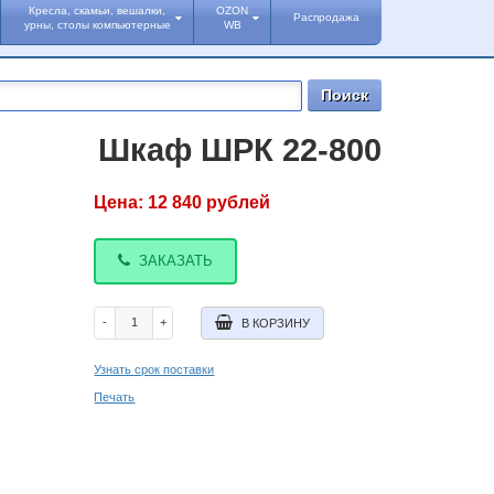
Кресла, скамьи, вешалки,
OZON
Распродажа
урны, столы компьютерные
WB
Шкаф ШРК 22-800
Цена:
12 840
рублей
ЗАКАЗАТЬ
-
+
В КОРЗИНУ
Узнать срок поставки
Печать