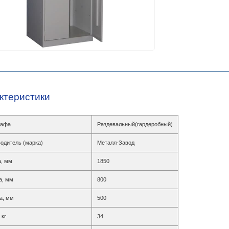
ктеристики
кафа
Раздевальный(гардеробный)
одитель (марка)
Металл-Завод
, мм
1850
а, мм
800
а, мм
500
 кг
34