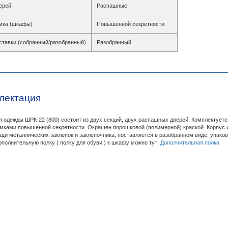
ерей
Распашные
мка (шкафы)
Повышенной секретности
ставки (собранный/разобранный)
Разобранный
лектация
 одежды ШРК-22 (800) состоит из двух секций, двух распашных дверей. Комплектует
мками повышенной секретности. Окрашен порошковой (полимерной) краской. Корпус и
щи металлических заклепок и заклепочника, поставляется в разобранном виде, упако
ополнительную полку ( полку для обуви ) к шкафу можно тут:
Дополнительная полка