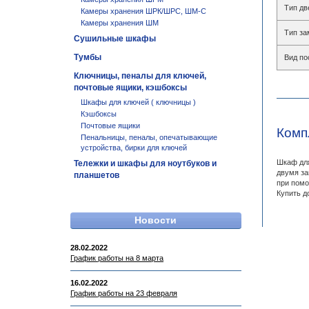
Тип дв
Камеры хранения ШРК/ШРС, ШМ-С
Камеры хранения ШМ
Тип за
Сушильные шкафы
Тумбы
Вид по
Ключницы, пеналы для ключей,
почтовые ящики, кэшбоксы
Шкафы для ключей ( ключницы )
Кэшбоксы
Почтовые ящики
Комп
Пенальницы, пеналы, опечатывающие
устройства, бирки для ключей
Шкаф для
Тележки и шкафы для ноутбуков и
двумя за
планшетов
при помо
Купить д
Новости
28.02.2022
График работы на 8 марта
16.02.2022
График работы на 23 февраля