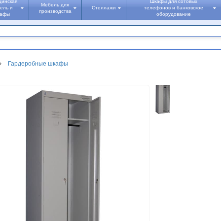
цинская
Шкафы для сотовых
Мебель для
ель и
Стеллажи
телефонов и банковское
производства
кафы
оборудование
Гардеробные шкафы