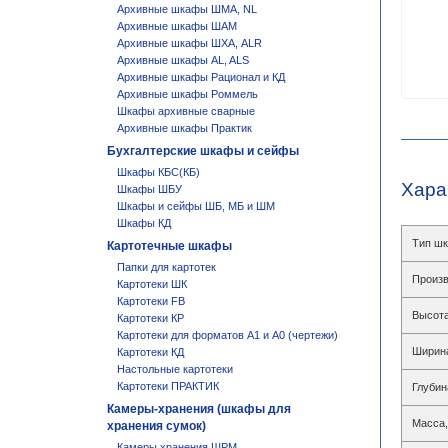
Архивные шкафы ШМА, NL
Архивные шкафы ШАМ
Архивные шкафы ШХА, ALR
Архивные шкафы AL, ALS
Архивные шкафы Рационал и КД
Архивные шкафы Роммель
Шкафы архивные сварные
Архивные шкафы Практик
Бухгалтерские шкафы и сейфы
Шкафы КБС(КБ)
Хара
Шкафы ШБУ
Шкафы и сейфы ШБ, МБ и ШМ
Шкафы КД
Тип ш
Картотечные шкафы
Папки для картотек
Произв
Картотеки ШК
Картотеки FB
Высота
Картотеки КР
Картотеки для форматов А1 и А0 (чертежи)
Ширин
Картотеки КД
Настольные картотеки
Картотеки ПРАКТИК
Глубин
Камеры-хранения (шкафы для
Масса,
хранения сумок)
Камеры хранения ШРМ