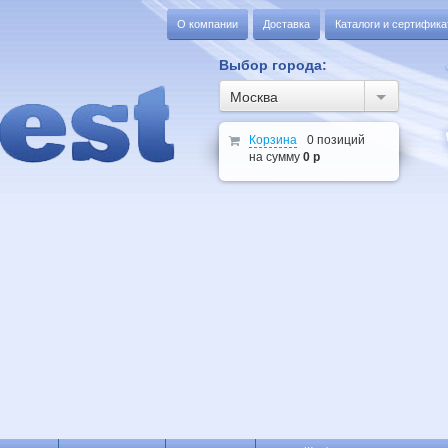
О компании
Доставка
Каталоги и сертифик
Выбор города:
Москва
Корзина
0 позиций
на сумму
0 р