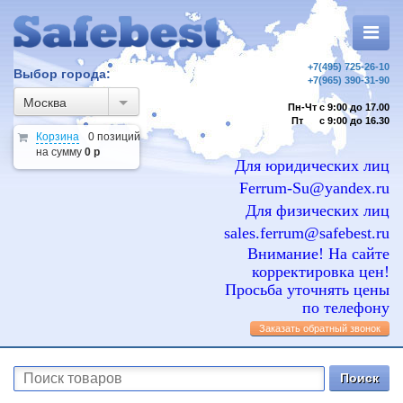
+7(495) 725-26-10
Выбор города:
+7(965) 390-31-90
Москва
Пн-Чт с 9:00 до 17.00
Пт с 9:00 до 16.30
Корзина
0 позиций
на сумму
0 р
Для юридических лиц
Ferrum-Su@yandex.ru
Для физических лиц
sales.ferrum@safebest.ru
Внимание! На сайте
корректировка цен!
Просьба уточнять цены
по телефону
Заказать обратный звонок