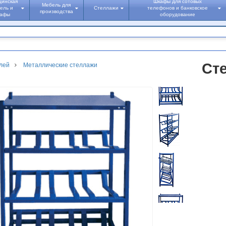
цинская
Шкафы для сотовых
Мебель для
ель и
Стеллажи
телефонов и банковское
производства
кафы
оборудование
Сте
лей
Металлические стеллажи