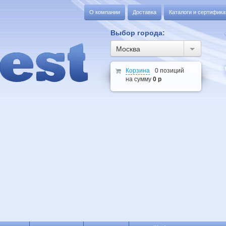
О компании
Доставка
Каталоги и сертифик
Выбор города:
Москва
Корзина
0 позиций
на сумму
0 р