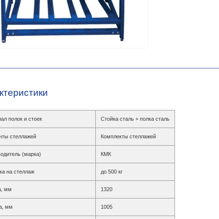
ктеристики
ал полок и стоек
Стойка сталь + полка сталь
нты стеллажей
Комплекты стеллажей
одитель (марка)
КМК
ка на стеллаж
до 500 кг
, мм
1320
а, мм
1005