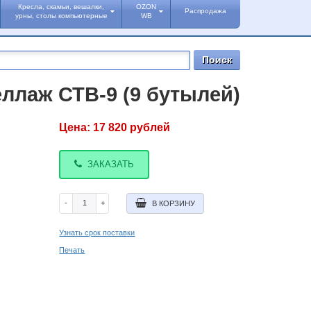
Кресла, скамьи, вешалки,
OZON
Распродажа
урны, столы компьютерные
WB
ллаж СТВ-9 (9 бутылей)
Цена:
17 820
рублей
ЗАКАЗАТЬ
-
+
В КОРЗИНУ
Узнать срок поставки
Печать